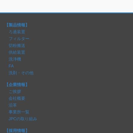
【製品情報】
ろ過装置
フィルター
切粉搬送
供給装置
洗浄機
FA
洗剤・その他
【企業情報】
ご挨拶
会社概要
沿革
事業所一覧
JPCの取り組み
【採用情報】