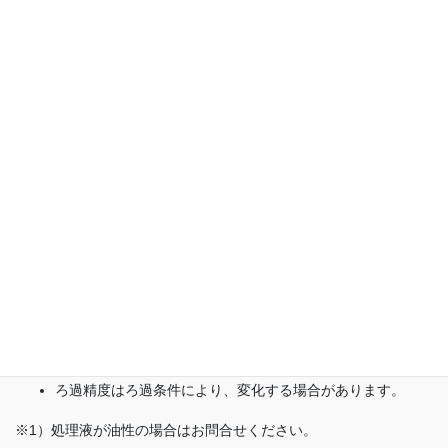
フィルター部がマグネットの為、フィルターのメンテナンス
が不要
小容量から大容量まで、自由な設計が可能
機種
JMM型フィルター
処理切屑
鉄系
濾過精度
100µm×90％～
処理能力
max 8,000L/min
処理液
水溶性クーラント（油性※1）
粒状、チップ状、小カール状
切粉形状
（長さ100mm以下）※2
詳細仕様については打合せにより変更可能です。
ろ過精度はろ過条件により、変化する場合があります。
※1）処理液が油性の場合はお問合せください。